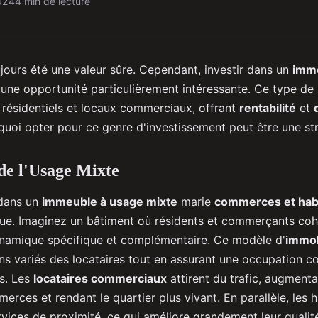
024
4 min de lecture
ujours été une valeur sûre. Cependant, investir dans un
imme
une opportunité particulièrement intéressante. Ce type de 
résidentiels et locaux commerciaux, offrant
rentabilité
et
uoi opter pour ce genre d'investissement peut être une st
de l'Usage Mixte
 dans un
immeuble à usage mixte
marie
commerces et habi
que. Imaginez un bâtiment où résidents et commerçants coh
namique spécifique et complémentaire. Ce modèle d'
immob
s variés des locataires tout en assurant une occupation c
s. Les
locataires commerciaux
attirent du trafic, augmentan
merces et rendant le quartier plus vivant. En parallèle, les 
rvices de proximité, ce qui améliore grandement leur qualit