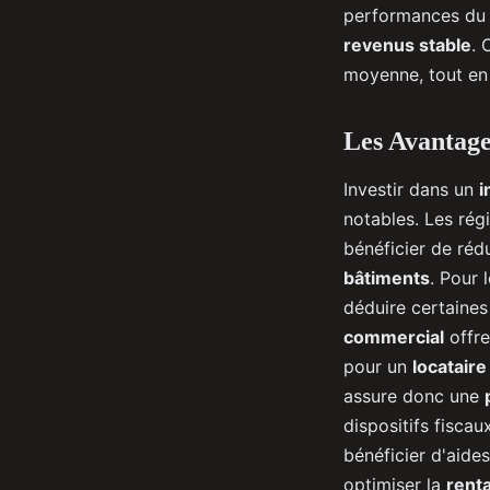
performances du
revenus stable
. 
moyenne, tout en l
Les Avantages
Investir dans un
i
notables. Les rég
bénéficier de rédu
bâtiments
. Pour 
déduire certaines
commercial
offre
pour un
locatair
assure donc une
dispositifs fisca
bénéficier d'aides
optimiser la
renta