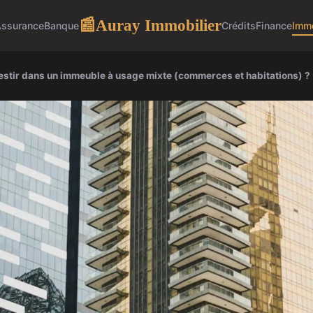
Auray Immobilier
📰
ssurance
Banque
Crédits
Finance
Immo
estir dans un immeuble à usage mixte (commerces et habitations) ?