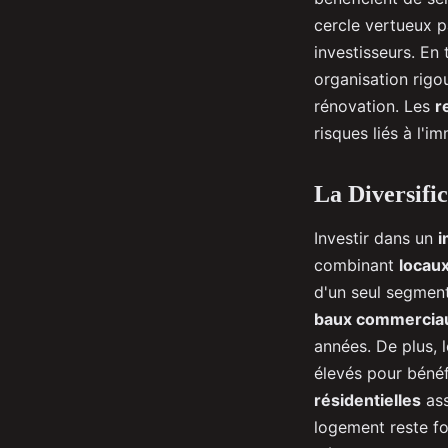
cercle vertueux p
investisseurs. En
organisation rigo
rénovation. Les
r
risques liés à l'im
La Diversifi
Investir dans un
i
combinant
locau
d'un seul segment
baux commercia
années. De plus, 
élevés pour bénéf
résidentielles
ass
logement reste f