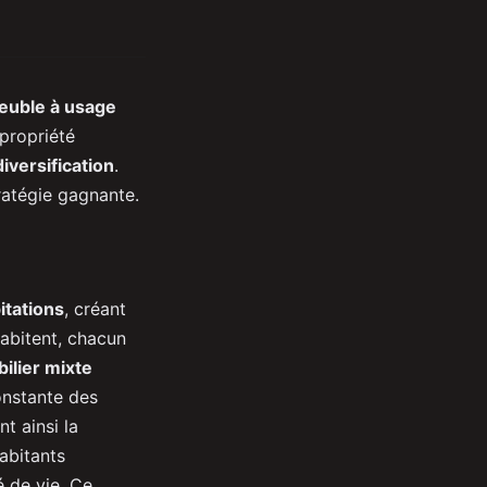
uble à usage
propriété
diversification
.
ratégie gagnante.
tations
, créant
abitent, chacun
ilier mixte
onstante des
t ainsi la
habitants
é de vie. Ce