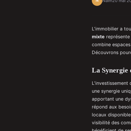
N
Naïm
20 mai 2
L'immobilier a to
mixte
représente 
combine espaces 
Découvrons pourq
La Synergie 
L'investissement
une synergie uni
apportant une dy
répond aux besoin
locaux disponible
visibilité des com
bénéficient de se