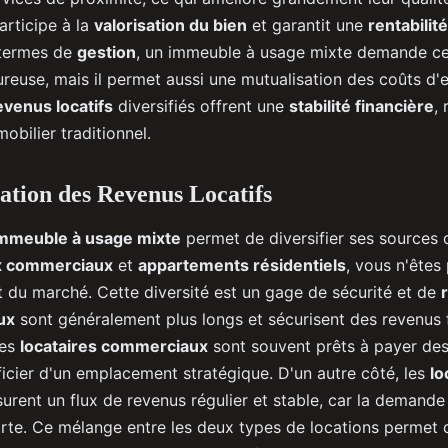
articipe à la
valorisation du bien
et garantit une
rentabilité
 termes de
gestion
, un immeuble à usage mixte demande ce
ureuse, mais il permet aussi une mutualisation des coûts d'e
evenus locatifs
diversifiés offrent une
stabilité financière
, 
mobilier traditionnel.
cation des Revenus Locatifs
mmeuble à usage mixte
permet de diversifier ses sources 
x commerciaux
et
appartements résidentiels
, vous n'ête
 du marché. Cette diversité est un gage de sécurité et de
ux
sont généralement plus longs et sécurisent des revenus f
les
locataires commerciaux
sont souvent prêts à payer des
icier d'un emplacement stratégique. D'un autre côté, les
lo
urent un flux de revenus régulier et stable, car la demand
orte. Ce mélange entre les deux types de locations permet