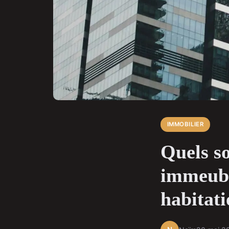
IMMOBILIER
Quels so
immeubl
habitati