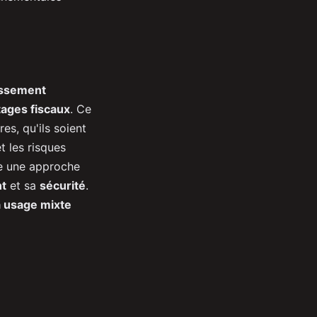
tissement
ages fiscaux
. Ce
es, qu'ils soient
t les risques
te une approche
t
et sa
sécurité
.
 usage mixte