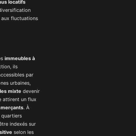
us locatifs
iversification
 aux fluctuations
es
immeubles à
ion, ils
ccessibles par
nes urbaines,
es mixte
devenir
attirent un flux
ommerçants
. À
 quartiers
tre indexés sur
sitive
selon les