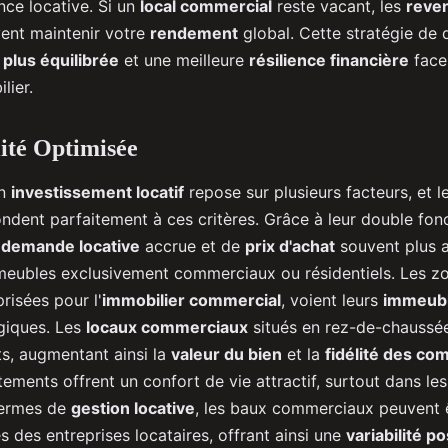
ce locative. Si un
local commercial
reste vacant, les
reven
ent maintenir votre
rendement
global. Cette stratégie de d
 plus équilibrée
et une meilleure
résilience financière
face
lier.
ité Optimisée
un
investissement locatif
repose sur plusieurs facteurs, et l
dent parfaitement à ces critères. Grâce à leur double fonct
e
demande locative
accrue et de
prix d'achat
souvent plus a
meubles exclusivement commerciaux ou résidentiels. Les zo
risées pour l'
immobilier commercial
, voient leurs
immeubl
giques. Les
locaux commerciaux
situés en rez-de-chaussée 
ts, augmentant ainsi la
valeur du bien
et la
fidélité des c
tements offrent un confort de vie attractif, surtout dans les
termes de
gestion locative
, les baux commerciaux peuvent ê
res des entreprises locataires, offrant ainsi une
variabilité po