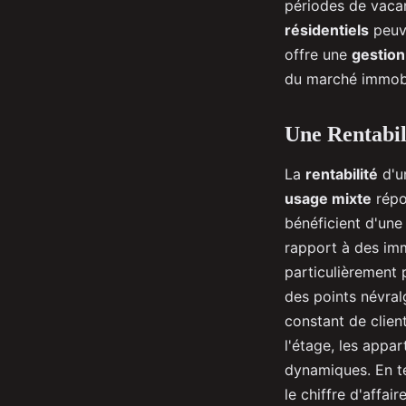
périodes de vacan
résidentiels
peuv
offre une
gestion
du marché immobi
Une Rentabil
La
rentabilité
d'
usage mixte
répon
bénéficient d'un
rapport à des im
particulièrement p
des points névral
constant de clien
l'étage, les appar
dynamiques. En 
le chiffre d'affai