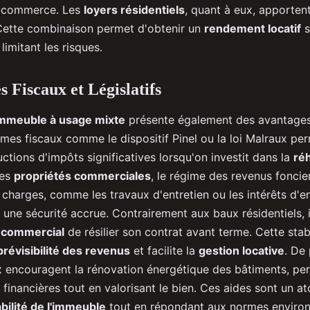
 commerce. Les
loyers résidentiels
, quant à eux, apporten
Cette combinaison permet d'obtenir un
rendement locatif
s
imitant les risques.
 Fiscaux et Législatifs
mmeuble à usage mixte
présente également des avantages
imes fiscaux comme le dispositif Pinel ou la loi Malraux pe
ctions d'impôts significatives lorsqu'on investit dans la
réh
les
propriétés commerciales
, le régime des revenus fonci
 charges, comme les travaux d'entretien ou les intérêts d'
 une sécurité accrue. Contrairement aux baux résidentiels, il 
e commercial
de résilier son contrat avant terme. Cette stabi
prévisibilité des revenus
et facilite la
gestion locative
. De 
ux encouragent la rénovation énergétique des bâtiments, per
 financières tout en valorisant le bien. Ces aides sont un a
bilité de l'immeuble
tout en répondant aux normes enviro